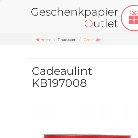
Home
Producten
Cadeaulint
Cadeaulint
KB197008