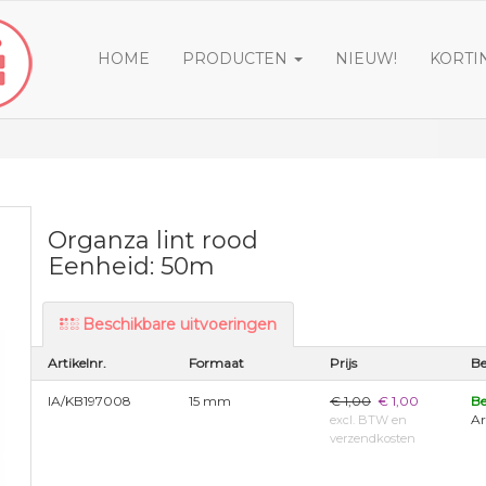
HOME
PRODUCTEN
NIEUW!
KORTI
Organza lint rood
Eenheid: 50m
Beschikbare uitvoeringen
Artikelnr.
Formaat
Prijs
Be
IA/KB197008
15 mm
€ 1,00
€ 1,00
Be
Ar
excl. BTW en
verzendkosten