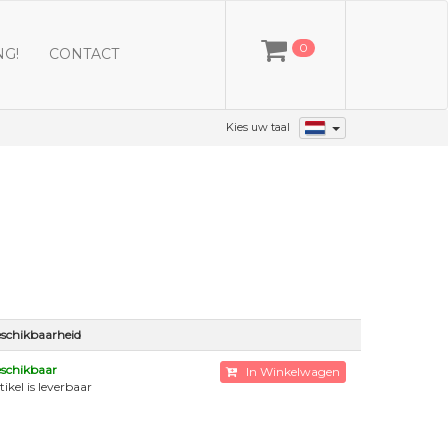
0
NG!
CONTACT
Kies uw taal
schikbaarheid
schikbaar
In Winkelwagen
tikel is leverbaar