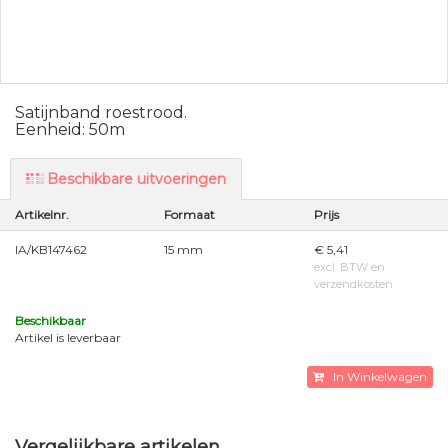
Satijnband roestrood.
Eenheid: 50m
Beschikbare uitvoeringen
Artikelnr.
Formaat
Prijs
IA/KB147462
15 mm
€ 5,41
excl. BTW en
verzendkosten
Beschikbaar
Artikel is leverbaar
In Winkelwagen
Vergelijkbare artikelen