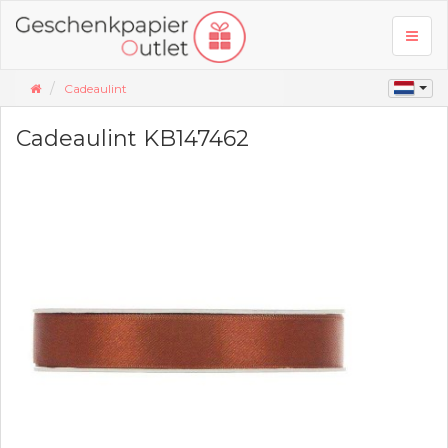
Toggl
naviga
Cadeaulint
Cadeaulint KB147462