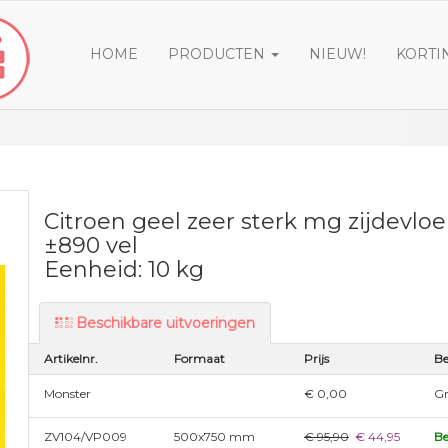
HOME
PRODUCTEN
NIEUW!
KORTI
Citroen geel zeer sterk mg zijdevloe
±890 vel
Eenheid: 10 kg
Beschikbare uitvoeringen
Artikelnr.
Formaat
Prijs
Be
Monster
€ 0,00
Gr
ZV104/VP009
500x750 mm
€ 95,90
€ 44,95
Be