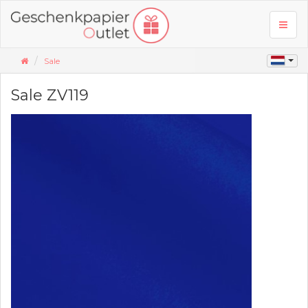
Toggl
naviga
Sale
Sale ZV119