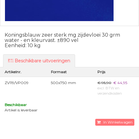
Koningsblauw zeer sterk mg zijdevloei 30 grm
water - en kleurvast. ±890 vel
Eenheid: 10 kg
Beschikbare uitvoeringen
Artikelnr.
Formaat
Prijs
ZV119/VP009
500x750 mm
€ 95,90
€ 44,95
excl. BTW en
verzendkosten
Beschikbaar
Artikel is leverbaar
In Winkelwagen