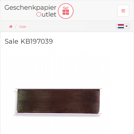
Toggl
naviga
Sale
Sale KB197039