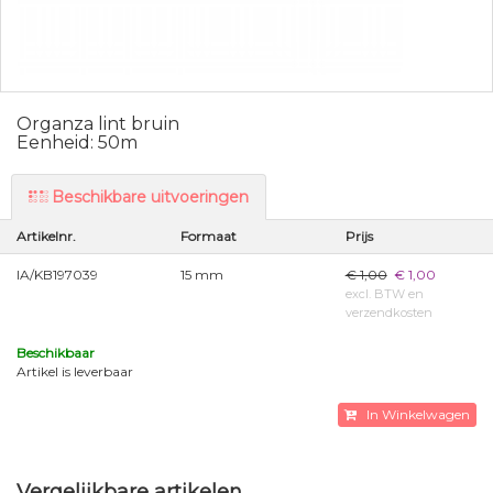
Organza lint bruin
Eenheid: 50m
Beschikbare uitvoeringen
Artikelnr.
Formaat
Prijs
IA/KB197039
15 mm
€ 1,00
€ 1,00
excl. BTW en
verzendkosten
Beschikbaar
Artikel is leverbaar
In Winkelwagen
Vergelijkbare artikelen