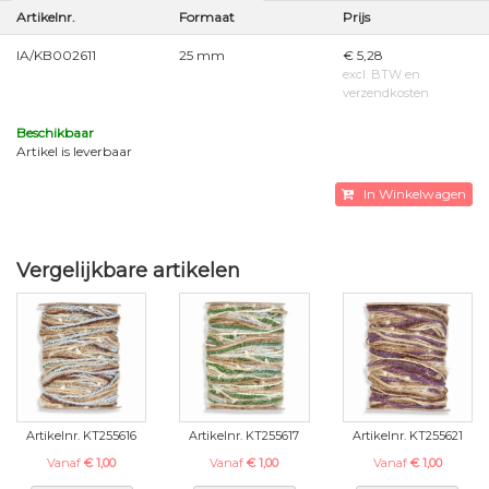
Artikelnr.
Formaat
Prijs
IA/KB002611
25 mm
€ 5,28
excl. BTW en
verzendkosten
Beschikbaar
Artikel is leverbaar
In Winkelwagen
Vergelijkbare artikelen
Artikelnr. KT255616
Artikelnr. KT255617
Artikelnr. KT255621
Vanaf
€ 1,00
Vanaf
€ 1,00
Vanaf
€ 1,00