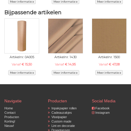
Meer informatie
Meer informatie
Meer informatie
Bijpassende artikelen
Artikelnr. 0A005
Artikelnr. 1430
Artikelnr. 1500
Vanaf
€ 15,50
Vanaf
€ 14,95
Vanaf
€ 47,08
Meer informatie
Meer informatie
Meer informatie
Navigatie
Producten
Social Media
Home
Inpakpapier rollen
Facebook
Contact
Cadeauzakjes
Instagram
Producten
Vloeipapier
Korting!
Custom made
Nieuw!
Lint en decoratie
Draagtassen