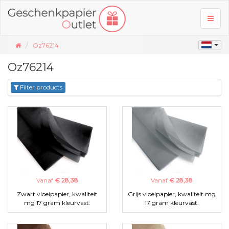
Toggl
naviga
Oz76214
Oz76214
Filter products
Vanaf
€ 28,38
Vanaf
€ 28,38
Zwart vloeipapier, kwaliteit
Grijs vloeipapier, kwaliteit mg
mg 17 gram kleurvast.
17 gram kleurvast.