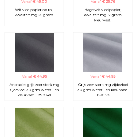
Vanaf
€ 45,00
Vanaf
€ 25,76
Wit vloeipapier op rol,
Hagelwit vloeipapier,
kwaliteit mg 25 gram.
kwaliteit mg 17 gram
kleurvast.
Vanaf
€ 44,95
Vanaf
€ 44,95
Antraciet grijs zeer sterk mg
Grijs zeer sterk mg zijdevloei
zijdevloei 30 grm water - en
30 grm water - en kleurvast.
kleurvast. ±890 vel
±890 vel