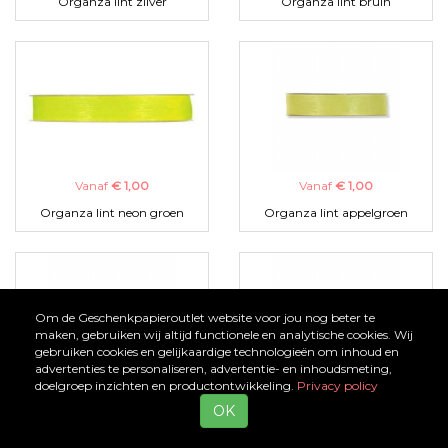
Organza lint zilver
Organza lint bruin
Vanaf
€ 1,00
Vanaf
€ 1,00
Organza lint neon groen
Organza lint appelgroen
Om de Geschenkpapieroutlet website voor jou nog beter te
maken, gebruiken wij altijd functionele en analytische cookies. Wij
gebruiken cookies en gelijkaardige technologieën om inhoud en
advertenties te personaliseren, advertentie- en inhoudsmeting,
doelgroep inzichten en productontwikkeling.
Privacy policy
Vanaf
€ 1,00
Vanaf
€ 1,00
OK
Organza lint zwart
Organza lint turquoise