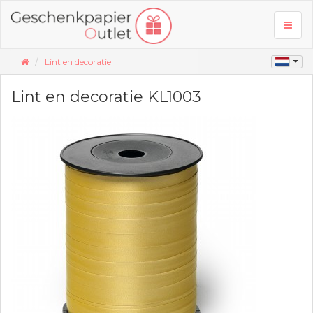
Toggl
naviga
Lint en decoratie
Lint en decoratie KL1003