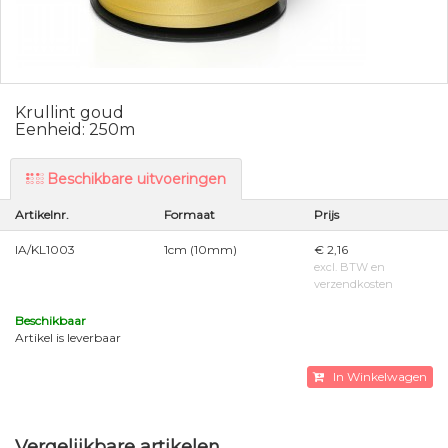
Krullint goud
Eenheid: 250m
Beschikbare uitvoeringen
Artikelnr.
Formaat
Prijs
IA/KL1003
1cm (10mm)
€ 2,16
excl. BTW en
verzendkosten
Beschikbaar
Artikel is leverbaar
In Winkelwagen
Vergelijkbare artikelen