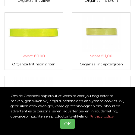
Organza lint zilver
Organza lint bruin
Vanaf
€ 1,00
Vanaf
€ 1,00
Organza lint neon groen
Organza lint appelgroen
Om de Geschenkpapieroutlet website voor jou nog beter te
maken, gebruiken wij altijd functionele en analytische cookies. Wij
gebruiken cookies en gelijkaardige technologieën om inhoud en
advertenties te personaliseren, advertentie- en inhoudsmeting,
doelgroep inzichten en productontwikkeling.
Privacy policy
Vanaf
€ 1,00
Vanaf
€ 1,00
OK
Organza lint zwart
Organza lint turquoise