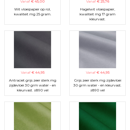
Vanaf
€ 45,00
Vanaf
€ 25,76
Wit vloeipapier op rol,
Hagelwit vloeipapier,
kwaliteit mg 25 gram.
kwaliteit mg 17 gram
kleurvast.
Vanaf
€ 44,95
Vanaf
€ 44,95
Antraciet grijs zeer sterk mg
Grijs zeer sterk mg zijdevloei
zijdevloei 30 grm water - en
30 grm water - en kleurvast.
kleurvast. ±890 vel
±890 vel