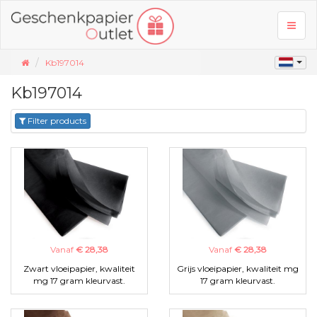
Toggl
naviga
Kb197014
Kb197014
Filter products
Vanaf
€ 28,38
Vanaf
€ 28,38
Zwart vloeipapier, kwaliteit
Grijs vloeipapier, kwaliteit mg
mg 17 gram kleurvast.
17 gram kleurvast.