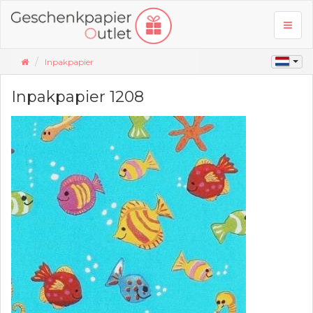
Toggl
naviga
Inpakpapier
Inpakpapier 1208