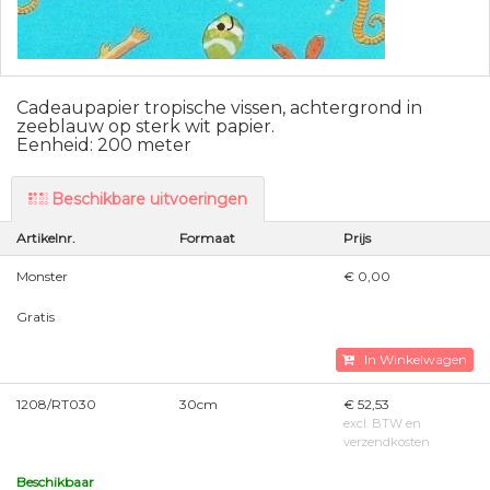
Cadeaupapier tropische vissen, achtergrond in
zeeblauw op sterk wit papier.
Eenheid: 200 meter
Beschikbare uitvoeringen
Artikelnr.
Formaat
Prijs
Monster
€ 0,00
Gratis
In Winkelwagen
1208/RT030
30cm
€ 52,53
excl. BTW en
verzendkosten
Beschikbaar