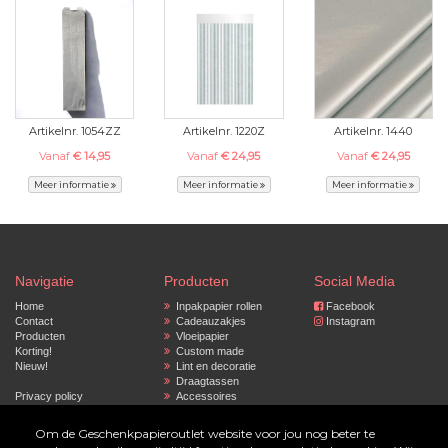
Artikelnr. 1054ZZ
Artikelnr. 1220Z
Artikelnr. 1440
Vanaf
€ 14,95
Vanaf
€ 24,95
Vanaf
€ 24,95
Meer informatie
Meer informatie
Meer informatie
Navigatie
Producten
Social Media
Home
Inpakpapier rollen
Facebook
Contact
Cadeauzakjes
Instagram
Producten
Vloeipapier
Korting!
Custom made
Nieuw!
Lint en decoratie
Draagtassen
Privacy policy
Accessoires
Gepersonaliseerd
inpakpapier
Om de Geschenkpapieroutlet website voor jou nog beter te