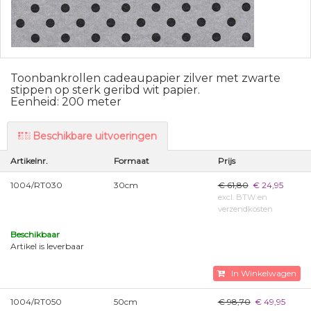
Toonbankrollen cadeaupapier zilver met zwarte
stippen op sterk geribd wit papier.
Eenheid: 200 meter
Beschikbare uitvoeringen
Artikelnr.
Formaat
Prijs
1004/RT030
30cm
€ 61,80
€ 24,95
excl. BTW en
verzendkosten
Beschikbaar
Artikel is leverbaar
In Winkelwagen
1004/RT050
50cm
€ 98,70
€ 49,95