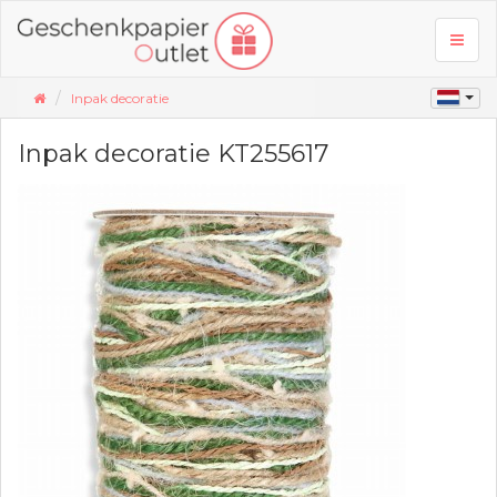
Toggl
naviga
Inpak decoratie
Inpak decoratie KT255617