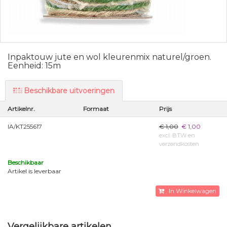
Inpaktouw jute en wol kleurenmix naturel/groen.
Eenheid: 15m
Beschikbare uitvoeringen
Artikelnr.
Formaat
Prijs
IA/KT255617
€ 1,00
€ 1,00
excl. BTW en
verzendkosten
Beschikbaar
Artikel is leverbaar
In Winkelwagen
Vergelijkbare artikelen