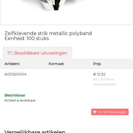
Zelfklevende strik metallic polyband
Eenheid: 100 stuks
Beschikbare uitvoeringen
Artikelnr.
Formaat
Prijs
IA/DS20004
€ 12,32
excl. BTW en
verzendkosten
Beschikbaar
Artikel is leverbaar
In Winkelwagen
Vergelijkbare artikelen