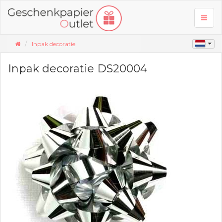
Toggl
naviga
Inpak decoratie
Inpak decoratie DS20004