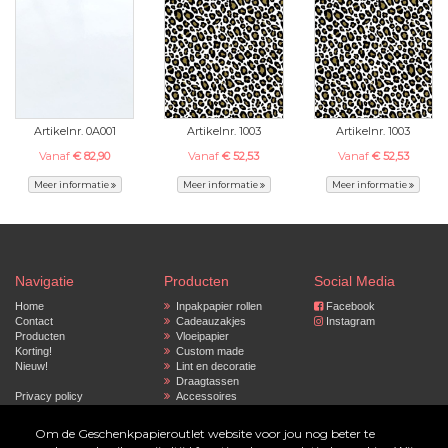
Artikelnr. 0A001
Artikelnr. 1003
Artikelnr. 1003
Vanaf
€ 82,90
Vanaf
€ 52,53
Vanaf
€ 52,53
Meer informatie
Meer informatie
Meer informatie
Navigatie
Producten
Social Media
Home
Inpakpapier rollen
Facebook
Contact
Cadeauzakjes
Instagram
Producten
Vloeipapier
Korting!
Custom made
Nieuw!
Lint en decoratie
Draagtassen
Privacy policy
Accessoires
Gepersonaliseerd
inpakpapier
Om de Geschenkpapieroutlet website voor jou nog beter te