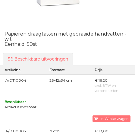
Papieren draagtassen met gedraaide handvatten -
wit
Eenheid: 50st
Beschikbare uitvoeringen
Artikelnr.
Formaat
Prijs
IA/DT10004
26+12x34 cm
€ 16,20
excl. BTW en
verzendkosten
Beschikbaar
Artikel is leverbaar
In Winkelwagen
IA/DT10005
38cm
€ 18,00