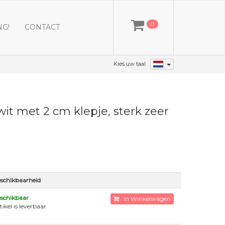
0
NG!
CONTACT
Kies uw taal
t met 2 cm klepje, sterk zeer
schikbaarheid
schikbaar
In Winkelwagen
tikel is leverbaar