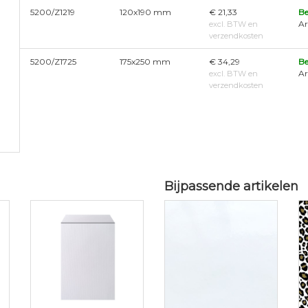
5200/Z1219
120x190 mm
€ 21,33
Be
Ar
excl. BTW en
verzendkosten
5200/Z1725
175x250 mm
€ 34,29
Be
Ar
excl. BTW en
verzendkosten
Bijpassende artikelen