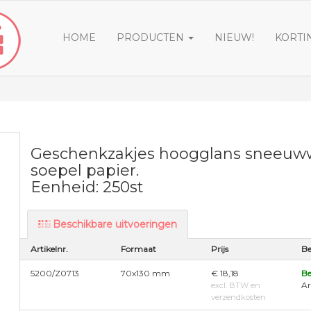
HOME
PRODUCTEN
NIEUW!
KORTI
Geschenkzakjes hoogglans sneeuwwi
soepel papier.
Eenheid: 250st
Beschikbare uitvoeringen
Artikelnr.
Formaat
Prijs
Be
5200/Z0713
70x130 mm
€ 18,18
Be
Ar
excl. BTW en
verzendkosten