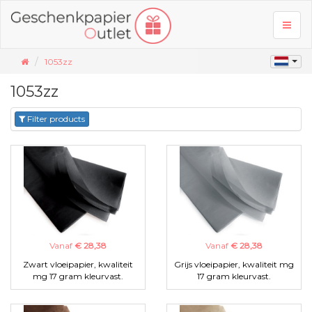
Toggl
naviga
1053zz
1053zz
Filter products
Vanaf
€ 28,38
Vanaf
€ 28,38
Zwart vloeipapier, kwaliteit
Grijs vloeipapier, kwaliteit mg
mg 17 gram kleurvast.
17 gram kleurvast.