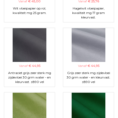
Vanaf
€ 45,00
Vanaf
€ 25,76
Wit vloeipapier op rol,
Hagelwit vloeipapier,
kwaliteit mg 25 gram.
kwaliteit mg 17 gram
kleurvast.
Vanaf
€ 44,95
Vanaf
€ 44,95
Antraciet grijs zeer sterk mg
Grijs zeer sterk mg zijdevloei
zijdevloei 30 grm water - en
30 grm water - en kleurvast.
kleurvast. ±890 vel
±890 vel