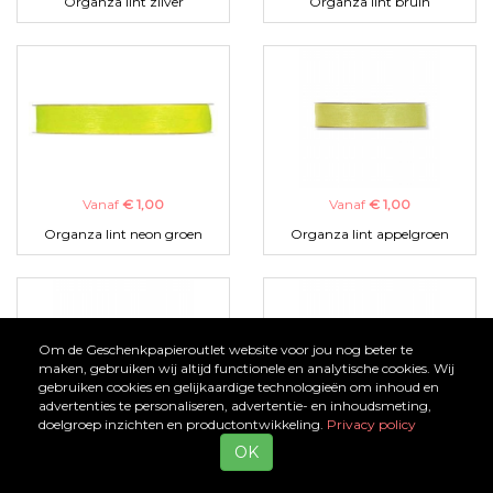
Organza lint zilver
Organza lint bruin
Vanaf
€ 1,00
Vanaf
€ 1,00
Organza lint neon groen
Organza lint appelgroen
Om de Geschenkpapieroutlet website voor jou nog beter te
maken, gebruiken wij altijd functionele en analytische cookies. Wij
gebruiken cookies en gelijkaardige technologieën om inhoud en
advertenties te personaliseren, advertentie- en inhoudsmeting,
doelgroep inzichten en productontwikkeling.
Privacy policy
Vanaf
€ 1,00
Vanaf
€ 1,00
OK
Organza lint zwart
Organza lint turquoise