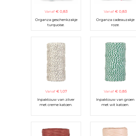
Vanaf
€ 0,83
Vanaf
€ 0,83
Organza geschenkzakje
Organza cadeauzakje
turquoise.
roze.
Vanaf
€ 1,07
Vanaf
€ 0,85
Inpaktouw van zilver
Inpaktouw van groen
met creme katoen.
met wit katoen.