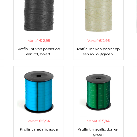
Vanaf
€ 2,95
Vanaf
€ 2,95
p
Raffia lint van papier op
Raffia lint van papier op
een rol, zwart.
een rol, olijfgroen.
Vanaf
€ 5,94
Vanaf
€ 5,94
Krullint metallic aqua
Krullint metallic donker
groen