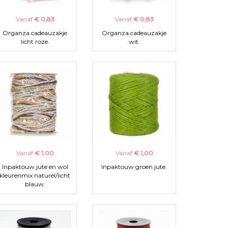
Vanaf
€ 0,83
Vanaf
€ 0,83
Organza cadeauzakje
Organza cadeauzakje
licht roze.
wit.
Vanaf
€ 1,00
Vanaf
€ 1,00
Inpaktouw jute en wol
Inpaktouw groen jute.
kleurenmix naturel/licht
blauw.