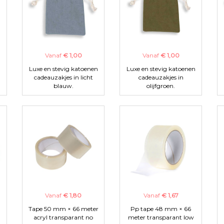
Vanaf
€ 1,00
Vanaf
€ 1,00
n
Luxe en stevig katoenen
Luxe en stevig katoenen
cadeauzakjes in licht
cadeauzakjes in
blauw.
olijfgroen.
Vanaf
€ 1,80
Vanaf
€ 1,67
Tape 50 mm × 66 meter
Pp tape 48 mm × 66
acryl transparant no
meter transparant low