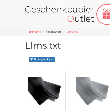
Home
Producten
Llms.txt
Llms.txt
Filter products