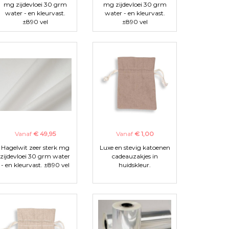
mg zijdevloei 30 grm
mg zijdevloei 30 grm
water - en kleurvast.
water - en kleurvast.
±890 vel
±890 vel
Vanaf
€ 49,95
Vanaf
€ 1,00
Hagelwit zeer sterk mg
Luxe en stevig katoenen
zijdevloei 30 grm water
cadeauzakjes in
- en kleurvast. ±890 vel
huidskleur.