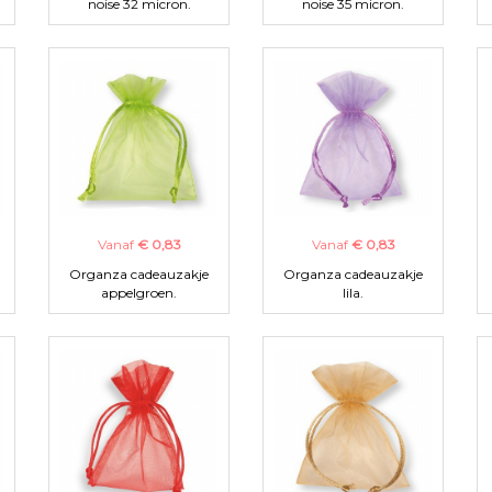
noise 32 micron.
noise 35 micron.
Vanaf
€ 0,83
Vanaf
€ 0,83
Organza cadeauzakje
Organza cadeauzakje
appelgroen.
lila.