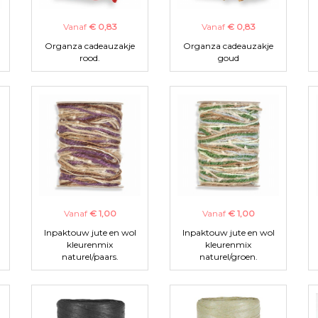
Vanaf
€ 0,83
Vanaf
€ 0,83
Organza cadeauzakje
Organza cadeauzakje
rood.
goud
Vanaf
€ 1,00
Vanaf
€ 1,00
Inpaktouw jute en wol
Inpaktouw jute en wol
kleurenmix
kleurenmix
naturel/paars.
naturel/groen.